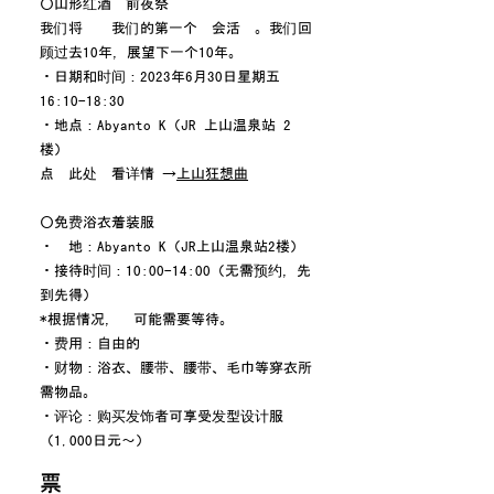
○山形红酒吧前夜祭
我们将举办我们的第一个晚会活动。我们回
顾过去10年，展望下一个10年。
・日期和时间：2023年6月30日星期五
16:10-18:30
・地点：Abyanto K（JR 上山温泉站 2
楼）
点击此处查看详情 →
上山狂想曲
○
免费浴衣着装服务
・
场地
：
Abyanto K（JR上山温泉站2楼）
・
接待时间
：
10:00
-
14:00（无需预约，先
到先得）
*根据情况，您可能需要等待。
・
费用
：
自由的
・
财物
：
浴衣、腰带、腰带、毛巾等穿衣所
需物品。
・
评论
：
购买发饰者可享受发型设计服务
（1,000日元～）
票