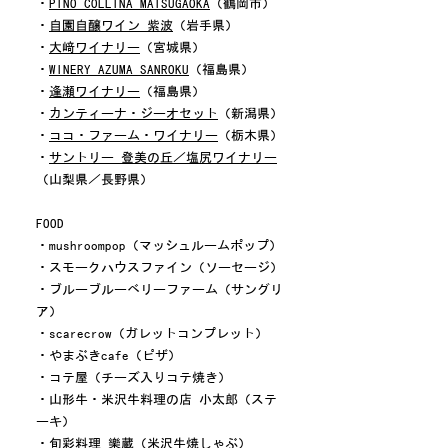
・
PINO COLLINA MATSUGAOKA
（鶴岡市）
・
自園自醸ワイン 紫波
（岩手県）
・
大﨑ワイナリー
（宮城県）
・
WINERY AZUMA SANROKU
（福島県）
・
逢瀬ワイナリー
（福島県）
・
カンティーナ・ジーオセット
（新潟県）
・
ココ・ファーム・ワイナリー
（栃木県）
・
サントリー 登美の丘／塩尻ワイナリー
（山梨県／長野県）
FOOD
・mushroompop（マッシュルームポップ）
・スモークハウスファイン（ソーセージ）
・ブルーブルーベリーファーム（サングリ
ア）
・scarecrow（ガレットコンプレット）
・やまぶきcafe（ピザ）
・コテ屋（チーズ入りコテ焼き）
・山形牛・米沢牛料理の店 小太郎（ステ
ーキ）
・旬彩料理 樂蔵（米沢牛焼しゃぶ）