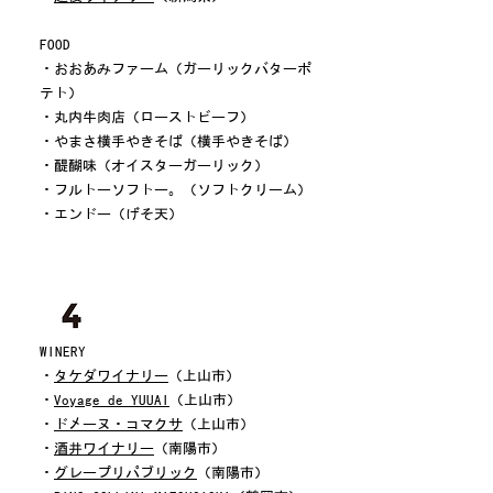
​​FOOD
・おおあみファーム（ガーリックバターポ
テト）
・丸内牛肉店（ローストビーフ）
・やまさ横手やきそば（横手やきそば）
・醍醐味（オイスターガーリック）
・フルトーソフトー。（ソフトクリーム）
・エンドー（げそ天）
WINERY
・
タケダワイナリー
（上山市）
・
Voyage de YUUAI
（上山市）
・
ドメーヌ・コマクサ
（上山市）
・
酒井ワイナリー
（南陽市）
・
グレープリパブリック
（南陽市）