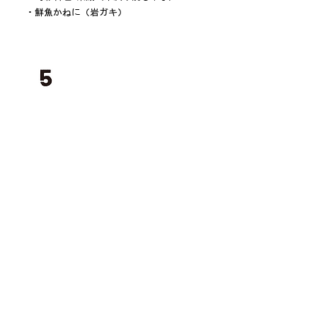
・鮮魚かねに（岩ガキ）
WINERY
・
DROP
（上山市）
・
蔵王葡萄酒工房
（上山市）
・
いにしえ
（天童市）
・
シードル正宗
（天童市）
・
MOTOSAWA WINE CLUB
（山形市）
・
かんたはうす
（岩手県）
・
ヤクワビンヤード
（宮城県）
・
宮城縣七ヶ浜ワイナリー
（宮城県）
・
Grapes Hütte
（福島県）
・
レスカルゴ
（新潟県）
FOOD
・一咲（いちごスムージー）