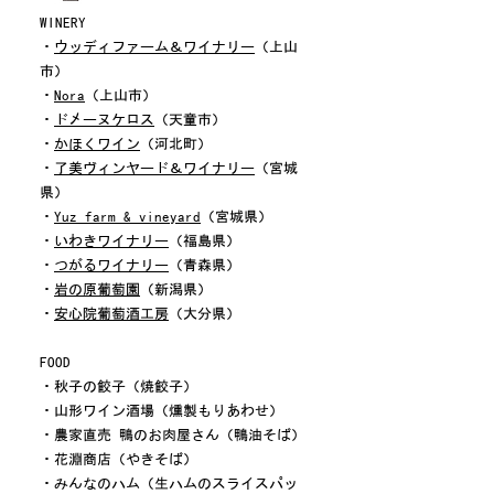
WINERY
・
ウッディファーム＆ワイナリー
（上山
市）
・
Nora
（上山市）
・
ドメーヌケロス
（天童市）
・
かほくワイン
（河北町）
・
了美ヴィンヤード＆ワイナリー
（宮城
県）
・
Yuz farm & vineyard
（宮城県）
・
いわきワイナリー
（福島県）
・
つがるワイナリー
（青森県）
・
岩の原葡萄園
（新潟県）
・
安心院葡萄酒工房
（大分県）
FOOD
・秋子の餃子（焼餃子）
・山形ワイン酒場（燻製もりあわせ）
・農家直売 鴨のお肉屋さん（鴨油そば）
・花淵商店（やきそば）
・みんなのハム（生ハムのスライスパッ