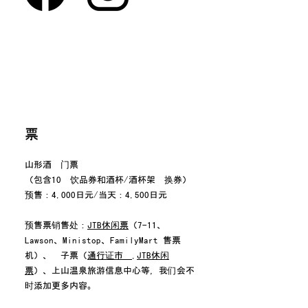
票
山形酒吧门票
（包含10张饮品券和酒杯/酒杯架兑换券）
预售：4,000日元/当天：4,500日元
预售票销售处：
JTB休闲票
（7-11、
Lawson、Ministop、FamilyMart 售票
机）、电子票（
通行证市场
,
JTB休闲
票
）、上山温泉旅游信息中心等，我们会不
时添加更多内容。