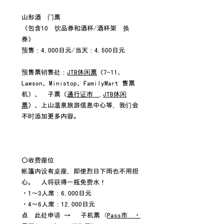
山形酒吧门票
（包含10张饮品券和酒杯/酒杯架兑换
券）
预售：4,000日元/当天：4,500日元
预售票销售处：
JTB休闲票
（7-11、
Lawson、Ministop、FamilyMart 售票
机）、电子票（
通行证市场
,
JTB休闲
票
）、上山温泉旅游信息中心等，我们会
不时添加更多内容。
○收费座位
帐篷内设有桌座，即使烈日下雨也不用担
心。每人将获得一瓶免费水！
・1～3人席：6,000日元
・4～6人席：12,000日元
点击此处申请 → 电子机票 (
Pass市场・