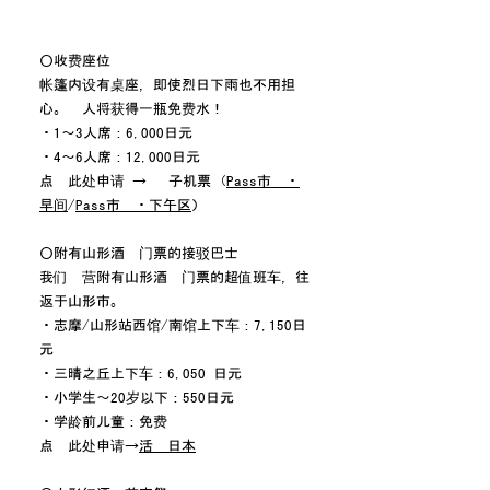
○收费座位
帐篷内设有桌座，即使烈日下雨也不用担
心。每人将获得一瓶免费水！
・1～3人席：6,000日元
・4～6人席：12,000日元
点击此处申请 → 电子机票 (
Pass市场・
早间
/
Pass市场・下午区
）
○附有山形酒吧门票的接驳巴士
我们运营附有山形酒吧门票的超值班车，往
返于山形市。
・志摩/山形站西馆/南馆上下车：7,150日
元
・三晴之丘上下车：6,050 日元
・小学生～20岁以下：550日元
・学龄前儿童：免费
点击此处申请→
活动日本