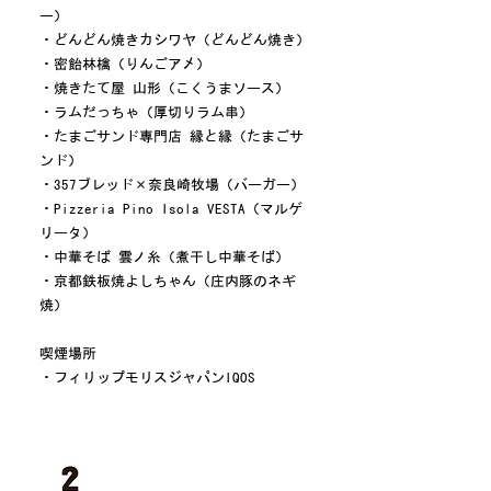
ー）
・どんどん焼きカシワヤ（どんどん焼き）
・密飴林檎（りんごアメ）
・焼きたて屋 山形（こくうまソース）
・ラムだっちゃ（厚切りラム串）
・たまごサンド専門店 縁と縁（たまごサ
ンド）
・357ブレッド×奈良崎牧場（バーガー）
・Pizzeria Pino Isola VESTA（マルゲ
リータ）
・中華そば 雲ノ糸（煮干し中華そば）
・京都鉄板焼よしちゃん（庄内豚のネギ
焼）
喫煙場所
・フィリップモリスジャパンIQOS