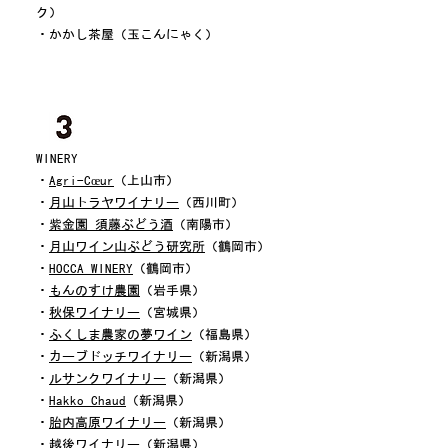
ク）
・かかし茶屋（玉こんにゃく）
WINERY
・
Agri-Cœur
（上山市）
・
月山トラヤワイナリー
（西川町）
・
紫金園 須藤ぶどう酒
（南陽市）
・
月山ワイン山ぶどう研究所
（鶴岡市）
・
HOCCA WINERY
（鶴岡市）
・
もんのすけ農園
（岩手県）
・
秋保ワイナリー
（宮城県）
・
ふくしま農家の夢ワイン
（福島県）
・
カーブドッチワイナリー
（新潟県）
・
ルサンクワイナリー
（新潟県）
・
Hakko Chaud
（新潟県）
・
胎内高原ワイナリー
（新潟県）
・
越後ワイナリー
（新潟県）