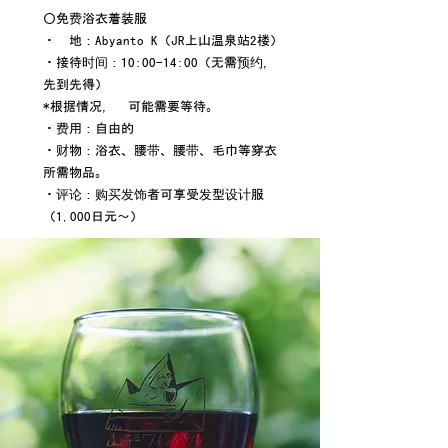
○
免费浴衣着装服务
・
场地
：
Abyanto K（JR上山温泉站2楼）
・
接待时间
：
10:00
-
14:00（无需预约，
先到先得）
*根据情况，您可能需要等待。
・
费用
：
自由的
・
财物
：
浴衣、腰带、腰带、毛巾等穿衣
所需物品。
・
评论
：
购买发饰者可享受发型设计服务
（1,000日元～）