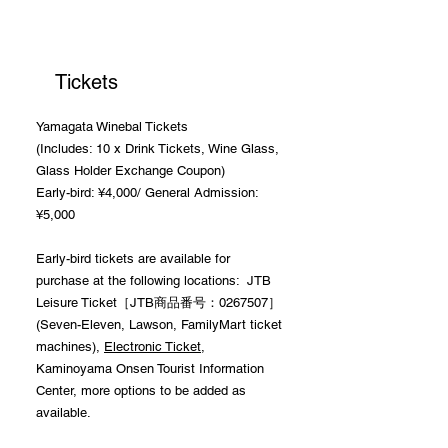
Tickets
Yamagata Winebal Tickets
(Includes: 10 x Drink Tickets, Wine Glass,
Glass Holder Exchange Coupon)
Early-bird: ¥4,000/ General Admission:
¥5,000
Early-bird tickets are available for
purchase at the following locations: JTB
Leisure Ticket［JTB商品番号：0267507］
(Seven-Eleven, Lawson, FamilyMart ticket
machines),
Electronic Ticket
,
Kaminoyama Onsen Tourist Information
Center, more options to be added as
available.