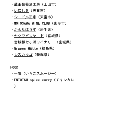
・
蔵王葡萄酒工房
（上山市）
・
いにしえ
（天童市）
・
シードル正宗
（天童市）
・
MOTOSAWA WINE CLUB
（山形市）
・
かんたはうす
（岩手県）
・
ヤクワビンヤード
（宮城県）
・
宮城縣七ヶ浜ワイナリー
（宮城県）
・
Grapes Hütte
（福島県）
・
レスカルゴ
（新潟県）
FOOD
・一咲（いちごスムージー）
・ENTOTSU spice curry（チキンカレ
ー）
・KOMFORTA（チーズ掛けトマトリゾッ
ト）
・b Kitchen vola（ピッツァ）
・まる芋（白い大学芋）
・居酒屋バル まりぼう（トマト煮込みチ
キン）