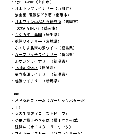
・
Agri-Cœur
（上山市）
・
月山トラヤワイナリー
（西川町）
・
紫金園 須藤ぶどう酒
（南陽市）
・
月山ワイン山ぶどう研究所
（鶴岡市）
・
HOCCA WINERY
（鶴岡市）
・
もんのすけ農園
（岩手県）
・
秋保ワイナリー
（宮城県）
・
ふくしま農家の夢ワイン
（福島県）
・
カーブドッチワイナリー
（新潟県）
・
ルサンクワイナリー
（新潟県）
・
Hakko Chaud
（新潟県）
・
胎内高原ワイナリー
（新潟県）
・
越後ワイナリー
（新潟県）
​​FOOD
・おおあみファーム（ガーリックバターポ
テト）
・丸内牛肉店（ローストビーフ）
・やまさ横手やきそば（横手やきそば）
・醍醐味（オイスターガーリック）
・フルトーソフトー。（ソフトクリーム）