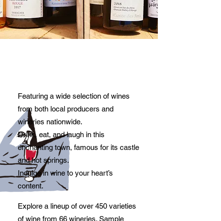
Featuring a wide selection of wines
from both local producers and
wineries nationwide.
Drink, eat, and laugh in this
enchanting town, famous for its castle
and hot springs.
Indulge in wine to your heart’s
content.
Explore a lineup of over 450 varieties
of wine from 66 wineries. Sample