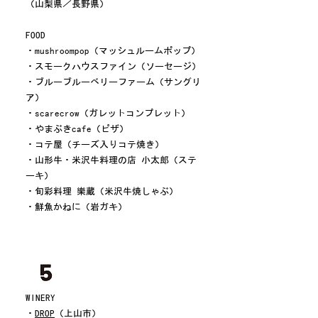
（山梨県／長野県）
FOOD
・mushroompop（マッシュルームポップ）
・スモークハウスファイン（ソーセージ）
・ブルーブルーベリーファーム（サングリ
ア）
・scarecrow（ガレットコンプレット）
・やまぶきcafe（ピザ）
・コテ屋（チーズ入りコテ焼き）
・山形牛・米沢牛料理の店 小太郎（ステ
ーキ）
・旬彩料理 樂蔵（米沢牛焼しゃぶ）
・鮮魚かねに（岩ガキ）
WINERY
・
DROP
（上山市）