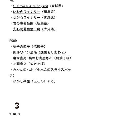
県）
・
Yuz farm & vineyard
（宮城県）
・
いわきワイナリー
（福島県）
・
つがるワイナリー
（青森県）
・
岩の原葡萄園
（新潟県）
・
安心院葡萄酒工房
（大分県）
FOOD
・秋子の餃子（焼餃子）
・山形ワイン酒場（燻製もりあわせ）
・農家直売 鴨のお肉屋さん（鴨油そば）
・花淵商店（やきそば）
・みんなのハム（生ハムのスライスパッ
ク）
・かかし茶屋（玉こんにゃく）
WINERY