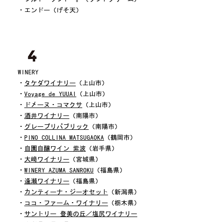
・エンドー（げそ天）
WINERY
・
タケダワイナリー
（上山市）
・
Voyage de YUUAI
（上山市）
・
ドメーヌ・コマクサ
（上山市）
・
酒井ワイナリー
（南陽市）
・
グレープリパブリック
（南陽市）
・
PINO COLLINA MATSUGAOKA
（鶴岡市）
・
自園自醸ワイン 紫波
（岩手県）
・
大﨑ワイナリー
（宮城県）
・
WINERY AZUMA SANROKU
（福島県）
・
逢瀬ワイナリー
（福島県）
・
カンティーナ・ジーオセット
（新潟県）
・
ココ・ファーム・ワイナリー
（栃木県）
・
サントリー 登美の丘／塩尻ワイナリー