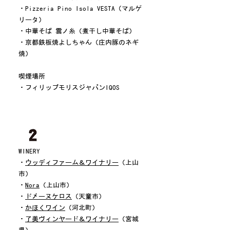
・Pizzeria Pino Isola VESTA（マルゲ
リータ）
・中華そば 雲ノ糸（煮干し中華そば）
・京都鉄板焼よしちゃん（庄内豚のネギ
焼）
喫煙場所
・フィリップモリスジャパンIQOS
WINERY
・
ウッディファーム＆ワイナリー
（上山
市）
・
Nora
（上山市）
・
ドメーヌケロス
（天童市）
・
かほくワイン
（河北町）
・
了美ヴィンヤード＆ワイナリー
（宮城