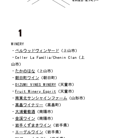
WINERY
・
ベルウッドヴィンヤード
（上山市）
・Celler La Família/Chenin Clan（上
山市）
​・
たかのはな
（上山市）
​・
朝日町ワイン
（朝日町）
・
OIZUMI VINES WINERY
（天童市）
​・
Fruit Winery Esprit
（天童市）
・
南東北サンシャインファーム
（山形市）
​・
高畠ワイナリー
（高畠町）
・
大浦葡萄酒
（南陽市）
・
金渓ワイン
（南陽市）
​・
岩手くずまきワイン
（岩手県）
・
エーデルワイン
（岩手県）