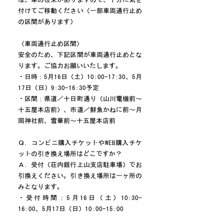
付けてご移動ください（一部車両通行止め
の区間があります）
〈車両通行止め区間〉
安全のため、下記区間が車両通行止めとな
ります。ご協力お願いいたします。
・日時：5月16日（土）10:00-17:30、5月
17日（日）9:30-16:30予定
・区間：県道／十日町通り（山川電機前～
十五屋本店前）、市道／鮮魚かねに前～月
岡神社前、雪華前～十五屋本店前
Ｑ．コンビニ購入チケットやWEB購入チケ
ットの引き換え場所はどこですか？
Ａ．受付（荘内銀行上山支店駐車場）でお
引換えください。引き換え場所は一ヶ所の
みとなります。
・受付時間：5月16日（土）10:30-
16:00、5月17日（日）10:00-15:00