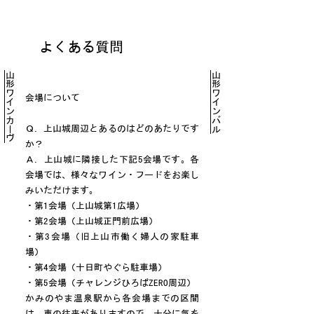
よくある質問
山形ワインカーヴ
山形ワインバル
会場について
Ｑ．上山城周辺とあるのはどのあたりです
か？
Ａ．上山城に隣接した下記5会場です。各
会場では、様々なワイン・フードをお楽し
みいただけます。
・第1会場（上山城第1広場）
・第2会場（上山城正門前広場）
・第3会場（旧上山市働く婦人の家駐車
場）
・第4会場（十日町やぐら駐車場）
・第5会場（チャレンジひろばZERO周辺）
かみのやま温泉駅から各会場までの区間
は、車の往来がありますので、十分に気を